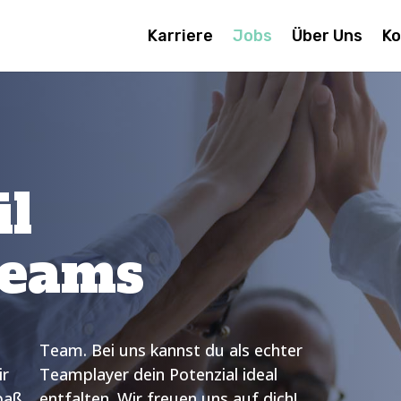
Karriere
Jobs
Über Uns
Ko
il
Teams
?
r
ir
l
paß
entfalten. Wir freuen uns auf dich!