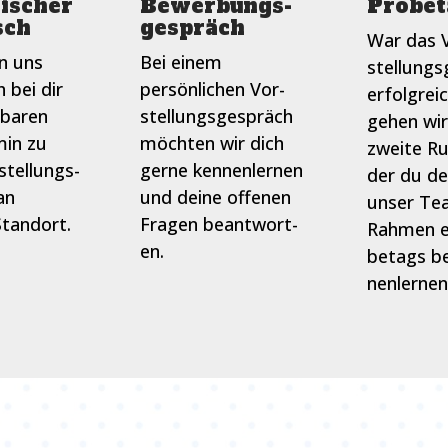
ischer
Bewerbungs­
Probet
sch
gespräch
War das 
n uns
Bei einem
stellungs
h bei dir
persönlichen Vor­
erfolgrei
nbaren
stellungsgespräch
gehen wir
min zu
möchten wir dich
zweite Ru
stellungs­
gerne kennen­lernen
der du de
an
und deine offenen
unser Te
tandort.
Fragen beantwort­
Rahmen e
en.
betags be
nenlernen