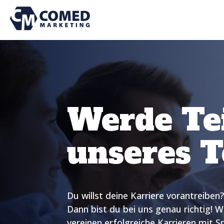
Werde Te
unseres 
Du willst deine Karriere vorantreiben
Team. Bei uns kannst du als echte
Dann bist du bei uns genau richtig! W
Teamplayer dein Potenzial idea
vereinen erfolgreiche Karrieren mit S