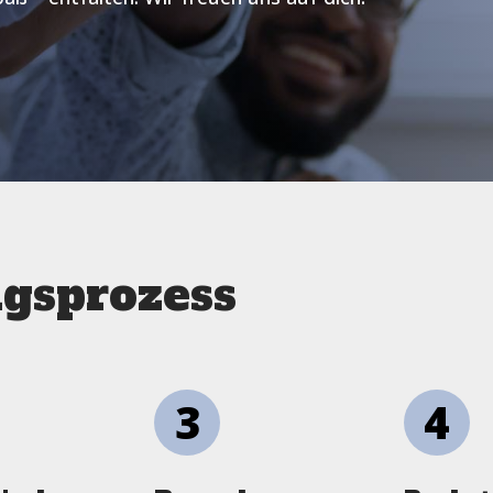
s­prozess
3
4